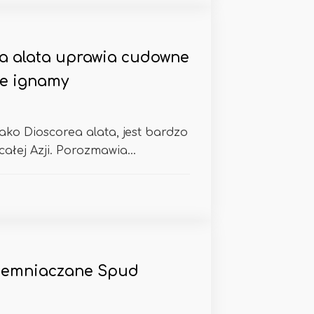
a alata uprawia cudowne
te ignamy
ako Dioscorea alata, jest bardzo
łej Azji. Porozmawia...
ziemniaczane Spud