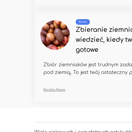
Bulwy
Zbieranie ziemnia
wiedzieć, kiedy t
gotowe
Zbiór ziemniaków jest trudnym zad
pod ziemią. To jest twój ostateczny 
Koralia Kawa