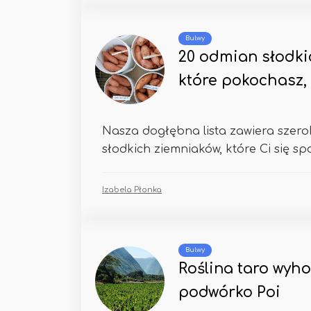
Bulwy
20 odmian słodki
które pokochasz,
Nasza dogłębna lista zawiera szer
słodkich ziemniaków, które Ci się s
Izabela Płonka
Bulwy
Roślina taro wyh
podwórko Poi