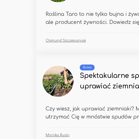
Roślina Taro to nie tylko bujna i żyw
ale producent żywności. Dowiedz się 
Osmund Szczepaniak
Bulwy
Spektakularne sp
uprawiać ziemnia
Czy wiesz, jak uprawiać ziemniaki?
utrzymać Cię w mnóstwie spudów prz
Monika Rusin