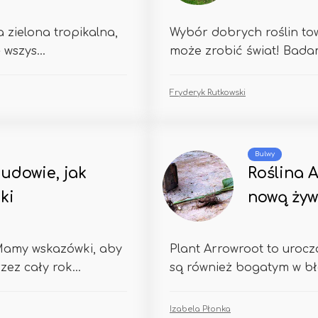
a zielona tropikalna,
Wybór dobrych roślin t
wszys...
może zrobić świat! Bada
Fryderyk Rutkowski
Bulwy
udowie, jak
Roślina 
ki
nową żyw
 Mamy wskazówki, aby
Plant Arrowroot to urocza
ez cały rok...
są również bogatym w bło
Izabela Płonka