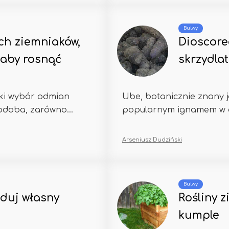
Bulwy
ch ziemniaków,
Dioscore
 aby rosnąć
skrzydla
oki wybór odmian
Ube, botanicznie znany j
podoba, zarówno...
popularnym ignamem w ca
Arseniusz Dudziński
Bulwy
oduj własny
Rośliny 
kumple