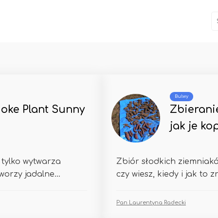
Bulwy
oke Plant Sunny
Zbierani
jak je k
 tylko wytwarza
Zbiór słodkich ziemniakó
worzy jadalne...
czy wiesz, kiedy i jak to 
Pan Laurentyna Radecki