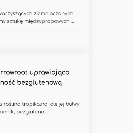
owarzyszących ziemniaczanych
my sztukę międzypropowych,...
Arrowroot uprawiająca
ność bezglutenową
 roślina tropikalna, ale jej bulwy
nnik, bezgluteno...