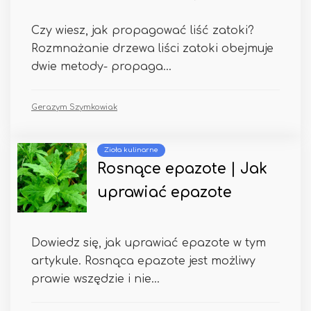
Czy wiesz, jak propagować liść zatoki?
Rozmnażanie drzewa liści zatoki obejmuje
dwie metody- propaga...
Gerazym Szymkowiak
Zioła kulinarne
Rosnące epazote | Jak
uprawiać epazote
Dowiedz się, jak uprawiać epazote w tym
artykule. Rosnąca epazote jest możliwy
prawie wszędzie i nie...