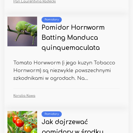
Pan Laurentyna Radecki
Pomidory
Pomidor Hornworm
Batting Manduca
quinquemaculata
Tomato Horwworm (i jego kuzyn Tobacco
Hornworm) są niezwykle powszechnymi
szkodnikami w ogrodach. Na...
Koralia Kawa
Pomidory
Jak dojrzewać
pomidory w środku