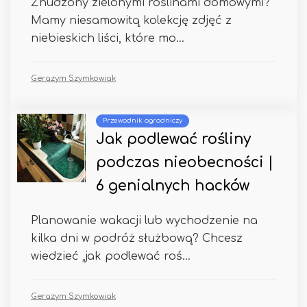
Znudzony zielonymi roślinami domowymi?
Mamy niesamowitą kolekcję zdjęć z
niebieskich liści, które mo...
Gerazym Szymkowiak
Przewodnik ogrodniczy
Jak podlewać rośliny
podczas nieobecności |
6 genialnych hacków
Planowanie wakacji lub wychodzenie na
kilka dni w podróż służbową? Chcesz
wiedzieć „jak podlewać roś...
Gerazym Szymkowiak