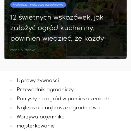
Najlepsze i najlepsze ogrodnictwo
12 świetnych wskazówek, jak
założyć ogród kuchenny,
powinien wiedzieć, że każdy
początkujący powinien!
Izabela Płonka
Uprawy żywności
Przewodnik ogrodniczy
Pomysły na ogród w pomieszczeniach
Najlepsze i najlepsze ogrodnictwo
Warzywa pojemnika
majsterkowanie