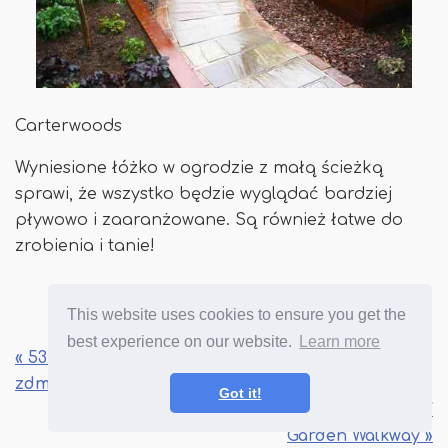
Carterwoods
Wyniesione łóżko w ogrodzie z małą ścieżką
sprawi, że wszystko będzie wyglądać bardziej
pływowo i zaaranżowane. Są również łatwe do
zrobienia i tanie!
This website uses cookies to ensure you get the
best experience on our website.
Learn more
« 53 Pomysły na terrarium DIY, które
zdmuchną ci umysł!
Got it!
50 Niesamowitych pomysłów na ogród DIY
Garden Walkway »