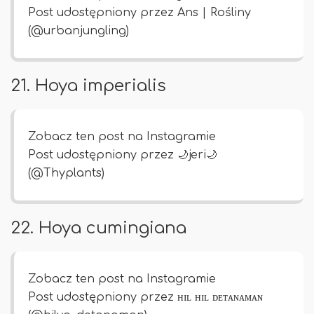
Post udostępniony przez Ans | Rośliny
(@urbanjungling)
21. Hoya imperialis
Zobacz ten post na Instagramie
Post udostępniony przez 🌙jeri🌙
(@Thyplants)
22. Hoya cumingiana
Zobacz ten post na Instagramie
Post udostępniony przez ʜɪʟ ʜɪʟ ᴅᴇᴛᴀɴᴀᴍᴀɴ