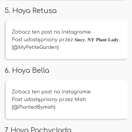
5. Hoya Retusa
Zobacz ten post na Instagramie
Post udostępniony przez 𝑺𝒕𝒂𝒄𝒚. 𝐍𝐘 𝐏𝐥𝐚𝐧𝐭 𝐋𝐚𝐝𝐲.
(@MyPetiteGarden)
6. Hoya Bella
Zobacz ten post na Instagramie
Post udostępniony przez Mish
(@PlantedBymish)
7. Hoya Pachyclada