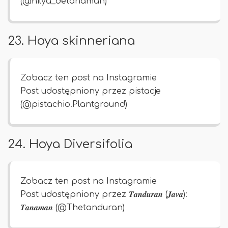
(@hilya_detanaman)
23. Hoya skinneriana
Zobacz ten post na Instagramie
Post udostępniony przez pistacje
(@pistachio.Plantground)
24. Hoya Diversifolia
Zobacz ten post na Instagramie
Post udostępniony przez 𝑻𝒂𝒏𝒅𝒖𝒓𝒂𝒏 (𝑱𝒂𝒗𝒂):
𝑻𝒂𝒏𝒂𝒎𝒂𝒏 (@Thetanduran)