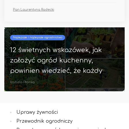
Pan Laurentyna Radecki
Najlepsze i najlepsze ogrodnictwo
12 świetnych wskazówek, jak
założyć ogród kuchenny,
powinien wiedzieć, że każdy
początkujący powinien!
Izabela Płonka
Uprawy żywności
Przewodnik ogrodniczy