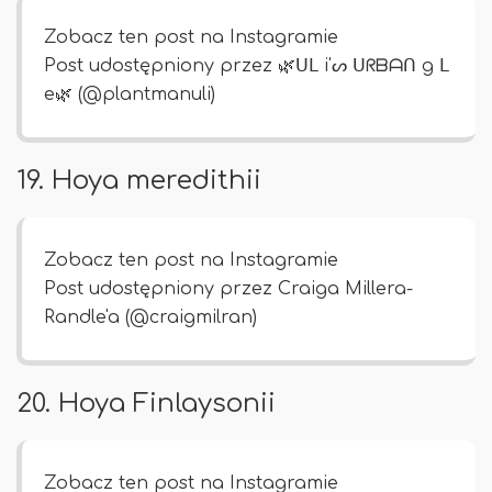
Zobacz ten post na Instagramie
Post udostępniony przez 🌿ᑌᒪ i'ᔕ ᑌᖇᗷᗩᑎ g ᒪ
e🌿 (@plantmanuli)
19. Hoya meredithii
Zobacz ten post na Instagramie
Post udostępniony przez Craiga Millera-
Randle'a (@craigmilran)
20. Hoya Finlaysonii
Zobacz ten post na Instagramie