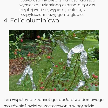
posyp czarny pieprz na roślinach lub
wymieszaj uziemioną czarną pieprz w
ciepłej wodzie, wypełnij butelkę z
rozpylaczem i użyj go na glebie.
4. Folia aluminiowa
Ten wspólny przedmiot gospodarstwa domowego
ma również świetne zastosowania w ogrodzie.