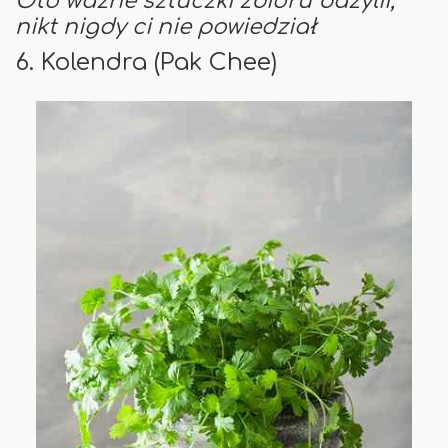
Oto ważne sztuczki zbioru bazylii,
nikt nigdy ci nie powiedział
6. Kolendra (Pak Chee)