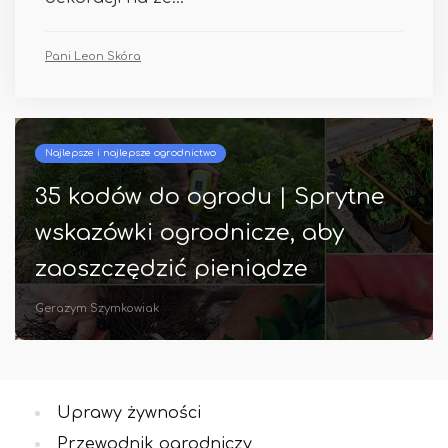
Pani Leon Skóra
Najlepsze i najlepsze ogrodnictwo
ytne
18 ciekawe zdjęcia czarnej
y
rośliny domowej z Instagra
Fryderyk Rutkowski
Uprawy żywności
Przewodnik ogrodniczy