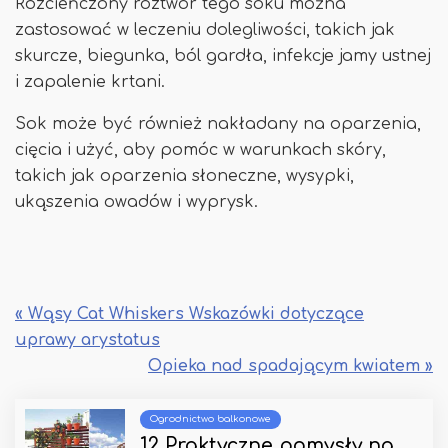
Rozcieńczony roztwór tego soku można
zastosować w leczeniu dolegliwości, takich jak
skurcze, biegunka, ból gardła, infekcje jamy ustnej
i zapalenie krtani.
Sok może być również nakładany na oparzenia,
cięcia i użyć, aby pomóc w warunkach skóry,
takich jak oparzenia słoneczne, wysypki,
ukąszenia owadów i wyprysk.
« Wąsy Cat Whiskers Wskazówki dotyczące
uprawy arystatus
Opieka nad spadającym kwiatem »
Ogrodnictwo balkonowe
12 Praktyczne pomysły na