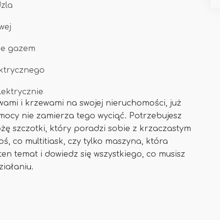
zla
wej
ne gazem
ektrycznego
lektrycznie
awami i krzewami na swojej nieruchomości, już
j mocy nie zamierza tego wyciąć. Potrzebujesz
żę szczotki, który poradzi sobie z krzaczastym
, co multitiask, czy tylko maszyna, która
n temat i dowiedz się wszystkiego, co musisz
ziałaniu.