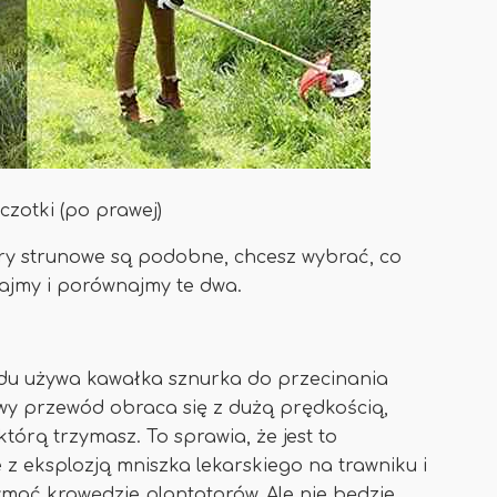
czotki (po prawej)
ery strunowe są podobne, chcesz wybrać, co
najmy i porównajmy te dwa.
odu używa kawałka sznurka do przecinania
owy przewód obraca się z dużą prędkością,
órą trzymasz. To sprawia, że ​​jest to
 z eksplozją mniszka lekarskiego na trawniku i
ymać krawędzie plantatorów. Ale nie będzie