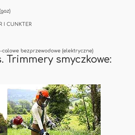
(gaz)
R I CUNKTER
6-calowe bezprzewodowe (elektryczne)
s. Trimmery smyczkowe: