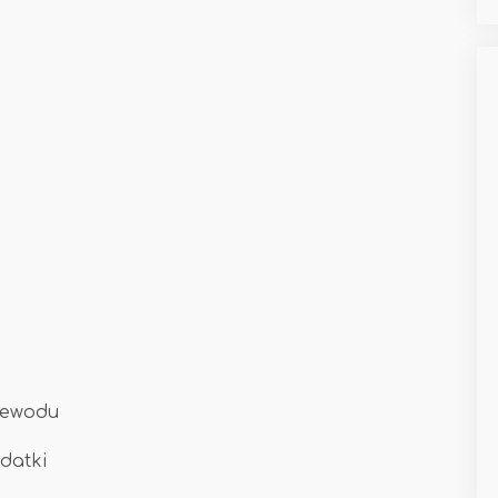
rzewodu
datki