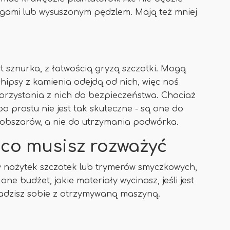
gami lub wysuszonym pędzlem. Mają też mniej
 sznurka, z łatwością gryzą szczotki. Mogą
psy z kamienia odejdą od nich, więc noś
korzystania z nich do bezpieczeństwa. Chociaż
po prostu nie jest tak skuteczne - są one do
 obszarów, a nie do utrzymania podwórka.
 co musisz rozważyć
 nożytek szczotek lub trymerów smyczkowych,
ne budżet, jakie materiały wycinasz, jeśli jest
radzisz sobie z otrzymywaną maszyną.