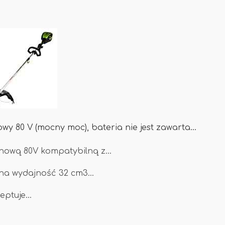
wy 80 V (mocny moc), bateria nie jest zawarta…
jonową 80V kompatybilną z…
żna wydajność 32 cm3…
ceptuje…