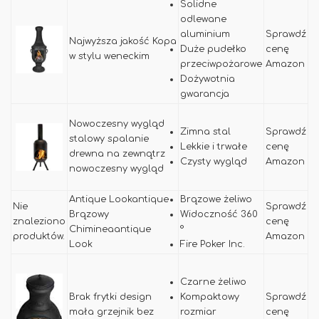
Solidne
odlewane
aluminium
Sprawdź
Najwyższa jakość Kopa
Duże pudełko
cenę
w stylu weneckim
przeciwpożarowe
Amazon
Dożywotnia
gwarancja
Nowoczesny wygląd
Zimna stal
Sprawdź
stalowy spalanie
Lekkie i trwałe
cenę
drewna na zewnątrz
Czysty wygląd
Amazon
nowoczesny wygląd
Antique Lookantique
Brązowe żeliwo
Nie
Sprawdź
Brązowy
Widoczność 360
znaleziono
cenę
Chimineaantique
°
produktów.
Amazon
Look
Fire Poker Inc.
Czarne żeliwo
Brak frytki design
Kompaktowy
Sprawdź
mała grzejnik bez
rozmiar
cenę