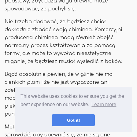
podstawy, zbyt duża waga drewna może
spowodować, że pochyli się.
Nie trzeba dodawać, że będziesz chciał
dokładnie zbadać swoją chiminea. Komercyjni
producenci chiminea mogą również obejść
normalny proces kształtowania za pomocą
formy, ale może to wywołać nieestetyczne
miganie, że będziesz musiał wysiedlić z boków.
Bądź absolutnie pewien, że w glinie nie ma
cienkich plam i że nie jest wypaczone ani
zdeformowane. Górna część komina powinna być
This website uses cookies to ensure you get the
mocno zabezpieczona do dolnej części
best experience on our website.
Learn more
piekarnika Chiminea i nie powinna mieć słabych
punktów ani niejednolitych szwów.
Got it!
Metalowe chimineas również należy dokładnie
sprawdzić, aby upewnić się, że nie są one