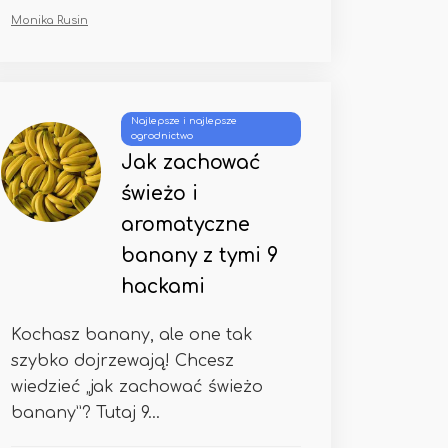
Monika Rusin
Najlepsze i najlepsze
ogrodnictwo
Jak zachować
świeżo i
aromatyczne
banany z tymi 9
hackami
Kochasz banany, ale one tak
szybko dojrzewają! Chcesz
wiedzieć „jak zachować świeżo
banany”? Tutaj 9...