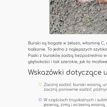
Buraki są bogate w żelazo, witaminę C
balkonie. To jedno z najlepszych szybko
Paski z buraków sadzą bezpośrednio w 
głębokości i tak szerokie, jak to możliw
Wskazówki dotyczące 
Zacznij sadzić buraki wiosną, u
zacznij ponownie sadzić późnym 
W częściach tropikalnych i subtr
jesienią, zimą i wczesną wiosną.