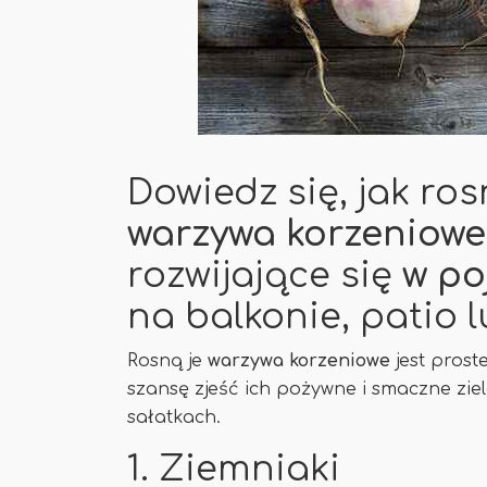
Dowiedz się, jak ros
warzywa korzeniowe
rozwijające się
w po
na balkonie, patio 
Rosną je
warzywa korzeniowe
jest prost
szansę zjeść ich pożywne i smaczne zielo
sałatkach.
1. Ziemniaki