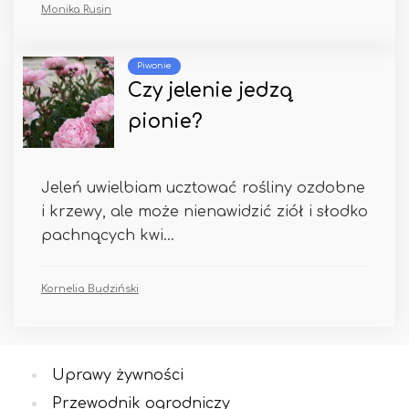
Monika Rusin
Piwonie
Czy jelenie jedzą
pionie?
Jeleń uwielbiam ucztować rośliny ozdobne
i krzewy, ale może nienawidzić ziół i słodko
pachnących kwi...
Kornelia Budziński
Uprawy żywności
Przewodnik ogrodniczy